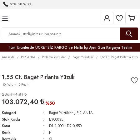
0532 541 54 22
Geri Dön
Geri Dön
Geri Dön
Geri Dön
Geri Dön
Geri Dön
Geri Dön
Tüm Ürünlerde ÜCRETSİZ KARGO ve Hafta İçi Aynı Gün Kargoya Teslim
Anasayfa
PIRLANTA
Pırlanta Yüzükler
Baget Yüzükler
1,55 Ct. Baget Pırlanta Yüzü
1,55 Ct. Baget Pırlanta Yüzük
(0) Yorum - 0 Puan
r
206.144,81 ₺
103.072,40 ₺
er
%50
Kategori
Baget Yüzükler
,
PIRLANTA
Stok Kodu
EY00035
Karat
D1:1,000 - D2:0,550
Renk
F
Berraklık
SI