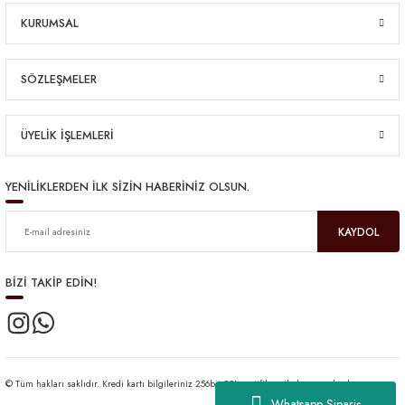
KURUMSAL
SÖZLEŞMELER
ÜYELİK İŞLEMLERİ
YENİLİKLERDEN İLK SİZİN HABERİNİZ OLSUN.
KAYDOL
BİZİ TAKİP EDİN!
© Tüm hakları saklıdır. Kredi kartı bilgileriniz 256bit SSL sertifikası ile korunmaktadır.
Whatsapp Sipariş