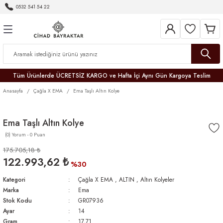
0532 541 54 22
Geri Dön
Geri Dön
Geri Dön
Geri Dön
Geri Dön
Geri Dön
Geri Dön
Tüm Ürünlerde ÜCRETSİZ KARGO ve Hafta İçi Aynı Gün Kargoya Teslim
Anasayfa
Çağla X EMA
Ema Taşlı Altın Kolye
Ema Taşlı Altın Kolye
(0) Yorum - 0 Puan
r
175.705,18 ₺
122.993,62 ₺
er
%30
Kategori
Çağla X EMA
,
ALTIN
,
Altın Kolyeler
Marka
Ema
Stok Kodu
GR07936
Ayar
14
Gram
17,71