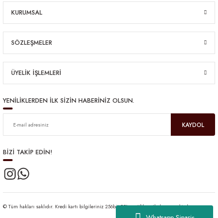
KURUMSAL
SÖZLEŞMELER
ÜYELİK İŞLEMLERİ
YENİLİKLERDEN İLK SİZİN HABERİNİZ OLSUN.
KAYDOL
BİZİ TAKİP EDİN!
© Tüm hakları saklıdır. Kredi kartı bilgileriniz 256bit SSL sertifikası ile korunmaktadır.
Whatsapp Sipariş