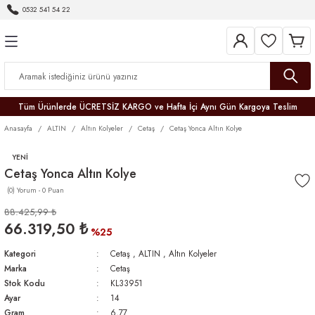
0532 541 54 22
Geri Dön
Geri Dön
Geri Dön
Geri Dön
Geri Dön
Geri Dön
Geri Dön
Tüm Ürünlerde ÜCRETSİZ KARGO ve Hafta İçi Aynı Gün Kargoya Teslim
Anasayfa
ALTIN
Altın Kolyeler
Cetaş
Cetaş Yonca Altın Kolye
YENİ
Cetaş Yonca Altın Kolye
(0) Yorum - 0 Puan
r
88.425,99 ₺
66.319,50 ₺
er
%25
Kategori
Cetaş
,
ALTIN
,
Altın Kolyeler
Marka
Cetaş
Stok Kodu
KL33951
Ayar
14
Gram
6,77