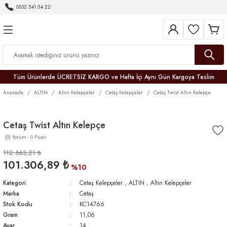
0532 541 54 22
Geri Dön
Geri Dön
Geri Dön
Geri Dön
Geri Dön
Geri Dön
Geri Dön
Tüm Ürünlerde ÜCRETSİZ KARGO ve Hafta İçi Aynı Gün Kargoya Teslim
Anasayfa
ALTIN
Altın Kelepçeler
Cetaş Kelepçeler
Cetaş Twist Altın Kelepçe
Cetaş Twist Altın Kelepçe
(0) Yorum - 0 Puan
r
112.563,21 ₺
101.306,89 ₺
er
%10
Kategori
Cetaş Kelepçeler
,
ALTIN
,
Altın Kelepçeler
Marka
Cetaş
Stok Kodu
KC14766
Gram
11,06
Ayar
14