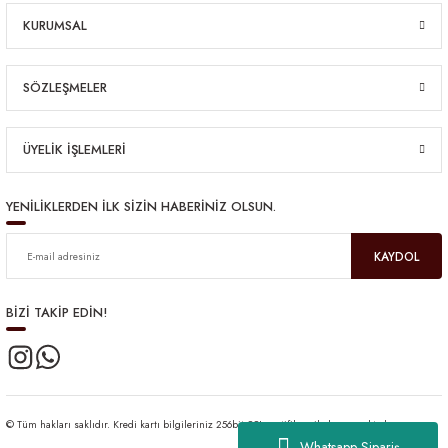
KURUMSAL
SÖZLEŞMELER
ÜYELİK İŞLEMLERİ
YENİLİKLERDEN İLK SİZİN HABERİNİZ OLSUN.
KAYDOL
BİZİ TAKİP EDİN!
© Tüm hakları saklıdır. Kredi kartı bilgileriniz 256bit SSL sertifikası ile korunmaktadır.
Whatsapp Sipariş