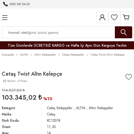
0532 541 54 22
Geri Dön
Geri Dön
Geri Dön
Geri Dön
Geri Dön
Geri Dön
Geri Dön
Tüm Ürünlerde ÜCRETSİZ KARGO ve Hafta İçi Aynı Gün Kargoya Teslim
Anasayfa
ALTIN
Altın Kelepçeler
Cetaş Kelepçeler
Cetaş Twist Altın Kelepçe
Cetaş Twist Altın Kelepçe
(0) Yorum - 0 Puan
r
114.827,80 ₺
103.345,02 ₺
er
%10
Kategori
Cetaş Kelepçeler
,
ALTIN
,
Altın Kelepçeler
Marka
Cetaş
Stok Kodu
KC15518
Gram
11,30
Ayar
14