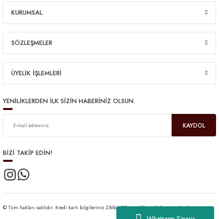
KURUMSAL
SÖZLEŞMELER
ÜYELİK İŞLEMLERİ
YENİLİKLERDEN İLK SİZİN HABERİNİZ OLSUN.
KAYDOL
BİZİ TAKİP EDİN!
© Tüm hakları saklıdır. Kredi kartı bilgileriniz 256bit SSL sertifikası ile korunmaktadır.
Whatsapp Sipariş