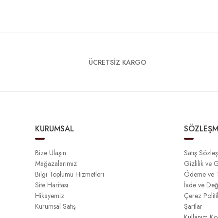
ÜCRETSİZ KARGO
KURUMSAL
SÖZLEŞM
Bize Ulaşın
Satış Sözle
Mağazalarımız
Gizlilik ve 
Bilgi Toplumu Hizmetleri
Ödeme ve T
Site Haritası
İade ve Değ
Hikayemiz
Çerez Politi
Kurumsal Satış
Şartlar
Kullanım Koş