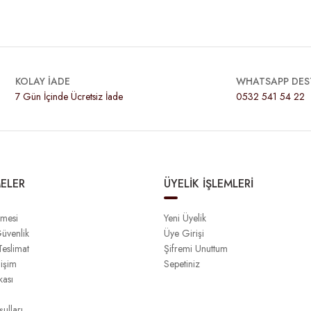
KOLAY İADE
WHATSAPP DES
7 Gün İçinde Ücretsiz İade
0532 541 54 22
ELER
ÜYELİK İŞLEMLERİ
şmesi
Yeni Üyelik
Güvenlik
Üye Girişi
eslimat
Şifremi Unuttum
işim
Sepetiniz
kası
ulları