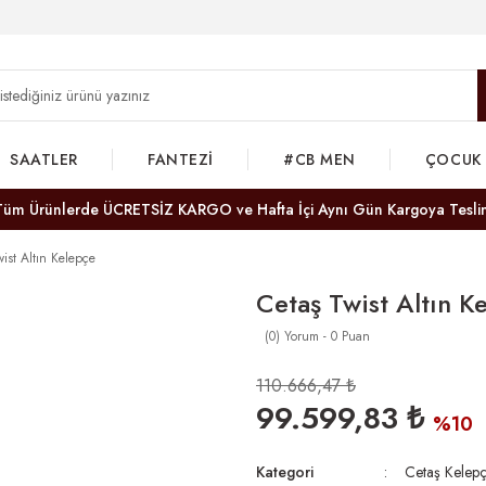
SAATLER
FANTEZİ
#CB MEN
ÇOCUK
Tüm Ürünlerde ÜCRETSİZ KARGO ve Hafta İçi Aynı Gün Kargoya Tesli
ist Altın Kelepçe
Cetaş Twist Altın K
(0) Yorum - 0 Puan
110.666,47 ₺
99.599,83 ₺
%10
Kategori
Cetaş Kelepç