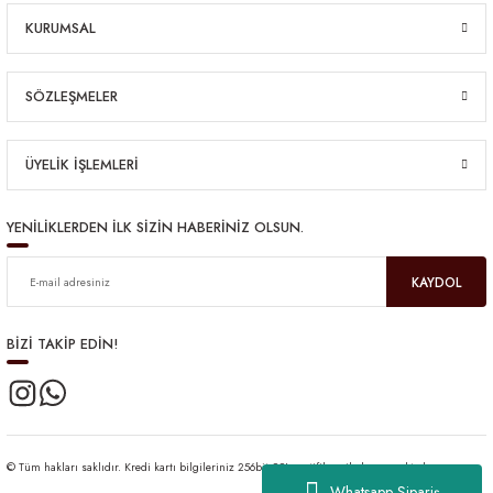
KURUMSAL
SÖZLEŞMELER
ÜYELİK İŞLEMLERİ
YENİLİKLERDEN İLK SİZİN HABERİNİZ OLSUN.
KAYDOL
BİZİ TAKİP EDİN!
© Tüm hakları saklıdır. Kredi kartı bilgileriniz 256bit SSL sertifikası ile korunmaktadır.
Whatsapp Sipariş