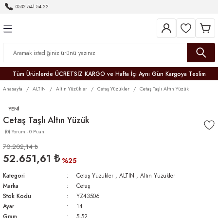
0532 541 54 22
Geri Dön
Geri Dön
Geri Dön
Geri Dön
Geri Dön
Geri Dön
Geri Dön
Tüm Ürünlerde ÜCRETSİZ KARGO ve Hafta İçi Aynı Gün Kargoya Teslim
Anasayfa
ALTIN
Altın Yüzükler
Cetaş Yüzükler
Cetaş Taşlı Altın Yüzük
YENİ
Cetaş Taşlı Altın Yüzük
(0) Yorum - 0 Puan
r
70.202,14 ₺
52.651,61 ₺
er
%25
Kategori
Cetaş Yüzükler
,
ALTIN
,
Altın Yüzükler
Marka
Cetaş
Stok Kodu
YZ43506
Ayar
14
Gram
5,52