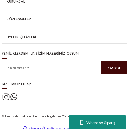
KURUMSAL
SÖZLEŞMELER
ÜYELİK İŞLEMLERİ
YENİLİKLERDEN İLK SİZİN HABERİNİZ OLSUN.
KAYDOL
BİZİ TAKİP EDİN!
© Tüm hakları saklıdır. Kredi kartı bilgileriniz 256bit SSL sertifikası ile korunmaktadır.
Whatsapp Sipariş
ideasoft
ile
e-