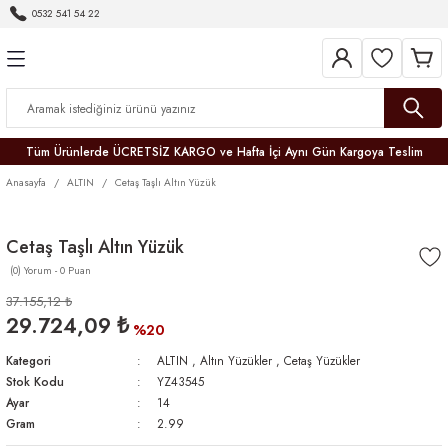
0532 541 54 22
Geri Dön
Geri Dön
Geri Dön
Geri Dön
Geri Dön
Geri Dön
Geri Dön
Tüm Ürünlerde ÜCRETSİZ KARGO ve Hafta İçi Aynı Gün Kargoya Teslim
Anasayfa
ALTIN
Cetaş Taşlı Altın Yüzük
Cetaş Taşlı Altın Yüzük
(0) Yorum - 0 Puan
r
37.155,12 ₺
29.724,09 ₺
er
%20
Kategori
ALTIN
,
Altın Yüzükler
,
Cetaş Yüzükler
Stok Kodu
YZ43545
Ayar
14
Gram
2.99