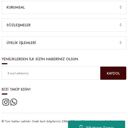
KURUMSAL
SÖZLEŞMELER
ÜYELİK İŞLEMLERİ
YENİLİKLERDEN İLK SİZİN HABERİNİZ OLSUN.
KAYDOL
BİZİ TAKİP EDİN!
© Tüm hakları saklıdır. Kredi kartı bilgileriniz 256bit SSL sertifikası ile korunmaktadır.
Whatsapp Sipariş