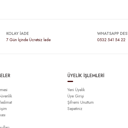
KOLAY İADE
WHATSAPP DES
7 Gün İçinde Ücretsiz İade
0532 541 54 22
ELER
ÜYELİK İŞLEMLERİ
şmesi
Yeni Üyelik
Güvenlik
Üye Girişi
eslimat
Şifremi Unuttum
işim
Sepetiniz
kası
ulları