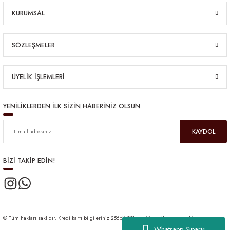
KURUMSAL
SÖZLEŞMELER
ÜYELİK İŞLEMLERİ
YENİLİKLERDEN İLK SİZİN HABERİNİZ OLSUN.
KAYDOL
BİZİ TAKİP EDİN!
© Tüm hakları saklıdır. Kredi kartı bilgileriniz 256bit SSL sertifikası ile korunmaktadır.
Whatsapp Sipariş