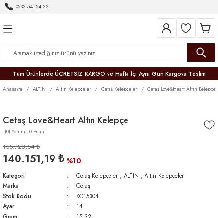
0532 541 54 22
Geri Dön
Geri Dön
Geri Dön
Geri Dön
Geri Dön
Geri Dön
Geri Dön
Tüm Ürünlerde ÜCRETSİZ KARGO ve Hafta İçi Aynı Gün Kargoya Teslim
Anasayfa
ALTIN
Altın Kelepçeler
Cetaş Kelepçeler
Cetaş Love&Heart Altın Kelepçe
Cetaş Love&Heart Altın Kelepçe
(0) Yorum - 0 Puan
r
155.723,54 ₺
140.151,19 ₺
er
%10
Kategori
Cetaş Kelepçeler
,
ALTIN
,
Altın Kelepçeler
Marka
Cetaş
Stok Kodu
KC15304
Ayar
14
Gram
15,32