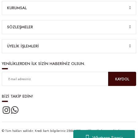
KURUMSAL
SÖZLEŞMELER
ÜYELİK İŞLEMLERİ
YENİLİKLERDEN İLK SİZİN HABERİNİZ OLSUN.
KAYDOL
BİZİ TAKİP EDİN!
© Tüm hakları saklıdır. Kredi kartı bilgileriniz 256bit SSL sertifikası ile korunmaktadır.
Whatsapp Sipariş