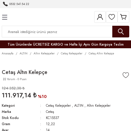
0532 541 54 22
Geri Dön
Geri Dön
Geri Dön
Geri Dön
Geri Dön
Geri Dön
Geri Dön
Tüm Ürünlerde ÜCRETSİZ KARGO ve Hafta İçi Aynı Gün Kargoya Teslim
Anasayfa
ALTIN
Altın Kelepçeler
Cetaş Kelepçeler
Cetaş Altın Kelepçe
Cetaş Altın Kelepçe
(0) Yorum - 0 Puan
r
124.352,38 ₺
111.917,14 ₺
er
%10
Kategori
Cetaş Kelepçeler
,
ALTIN
,
Altın Kelepçeler
Marka
Cetaş
Stok Kodu
KC15537
Gram
12,22
Ayar
14