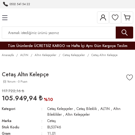
0532 541 54 22
Geri Dön
Geri Dön
Geri Dön
Geri Dön
Geri Dön
Geri Dön
Geri Dön
Tüm Ürünlerde ÜCRETSİZ KARGO ve Hafta İçi Aynı Gün Kargoya Teslim
Anasayfa
ALTIN
Altın Kelepçeler
Cetaş Kelepçeler
Cetaş Altın Kelepçe
Cetaş Altın Kelepçe
(0) Yorum - 0 Puan
r
117.722,16 ₺
105.949,94 ₺
er
%10
Kategori
Cetaş Kelepçeler
,
Cetaş Bileklik
,
ALTIN
,
Altın
Bileklikler
,
Altın Kelepçeler
Marka
Cetaş
Stok Kodu
BL53746
Gram
11,01