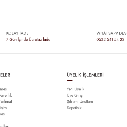
KOLAY İADE
WHATSAPP DES
7 Gün İçinde Ücretsiz İade
0532 541 54 22
ELER
ÜYELİK İŞLEMLERİ
şmesi
Yeni Üyelik
Güvenlik
Üye Girişi
eslimat
Şifremi Unuttum
işim
Sepetiniz
kası
ulları