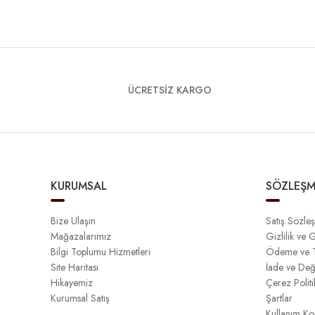
ÜCRETSİZ KARGO
KURUMSAL
SÖZLEŞM
Bize Ulaşın
Satış Sözle
Mağazalarımız
Gizlilik ve 
Bilgi Toplumu Hizmetleri
Ödeme ve T
Site Haritası
İade ve Değ
Hikayemiz
Çerez Politi
Kurumsal Satış
Şartlar
Kullanım Koş