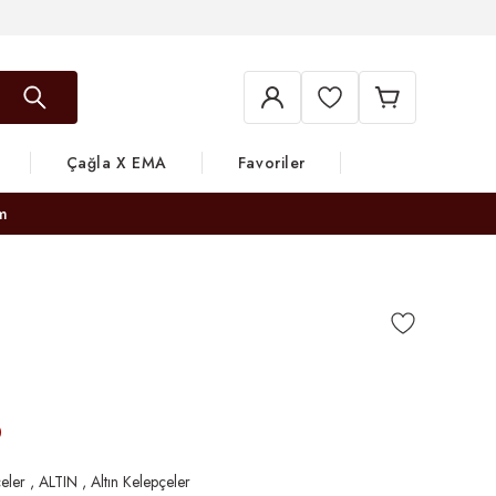
Çağla X EMA
Favoriler
m
0
eler
,
ALTIN
,
Altın Kelepçeler