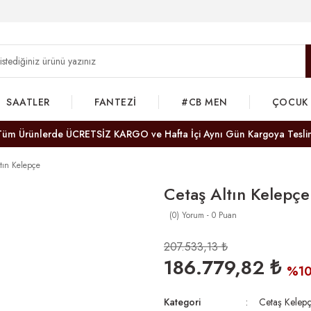
SAATLER
FANTEZİ
#CB MEN
ÇOCUK
Tüm Ürünlerde ÜCRETSİZ KARGO ve Hafta İçi Aynı Gün Kargoya Tesli
tın Kelepçe
Cetaş Altın Kelepçe
(0) Yorum - 0 Puan
207.533,13 ₺
186.779,82 ₺
%1
Kategori
Cetaş Kelepç