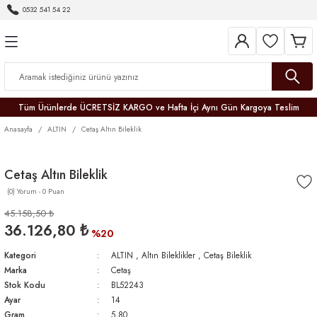
0532 541 54 22
Geri Dön
Geri Dön
Geri Dön
Geri Dön
Geri Dön
Geri Dön
Geri Dön
Tüm Ürünlerde ÜCRETSİZ KARGO ve Hafta İçi Aynı Gün Kargoya Teslim
Anasayfa
ALTIN
Cetaş Altın Bileklik
Cetaş Altın Bileklik
(0) Yorum - 0 Puan
r
45.158,50 ₺
36.126,80 ₺
er
%20
Kategori
ALTIN
,
Altın Bileklikler
,
Cetaş Bileklik
Marka
Cetaş
Stok Kodu
BL52243
Ayar
14
Gram
5,80