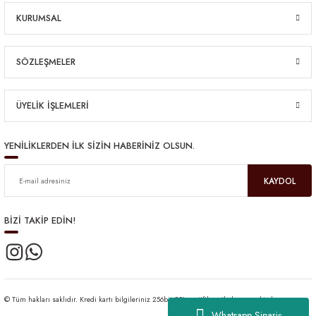
KURUMSAL
SÖZLEŞMELER
ÜYELİK İŞLEMLERİ
YENİLİKLERDEN İLK SİZİN HABERİNİZ OLSUN.
KAYDOL
BİZİ TAKİP EDİN!
© Tüm hakları saklıdır. Kredi kartı bilgileriniz 256bit SSL sertifikası ile korunmaktadır.
Whatsapp Sipariş