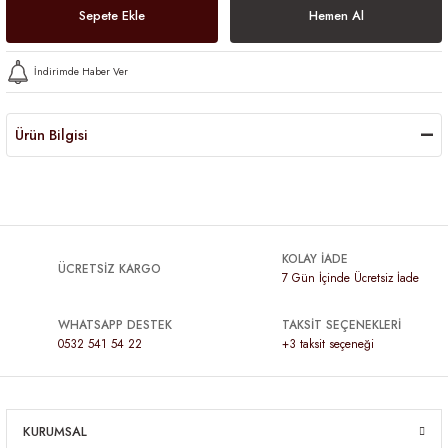
Sepete Ekle
Hemen Al
İndirimde Haber Ver
Ürün Bilgisi
KOLAY İADE
ÜCRETSİZ KARGO
7 Gün İçinde Ücretsiz İade
WHATSAPP DESTEK
TAKSİT SEÇENEKLERİ
0532 541 54 22
+3 taksit seçeneği
KURUMSAL