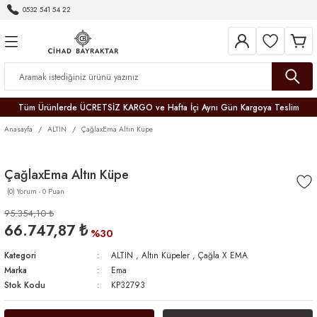
0532 541 54 22
Geri Dön
Geri Dön
Geri Dön
Geri Dön
Geri Dön
Geri Dön
Geri Dön
Tüm Ürünlerde ÜCRETSİZ KARGO ve Hafta İçi Aynı Gün Kargoya Teslim
Anasayfa
ALTIN
ÇağlaxEma Altın Küpe
ÇağlaxEma Altın Küpe
(0) Yorum - 0 Puan
r
95.354,10 ₺
66.747,87 ₺
er
%30
Kategori
ALTIN
,
Altın Küpeler
,
Çağla X EMA
Marka
Ema
Stok Kodu
KP32793