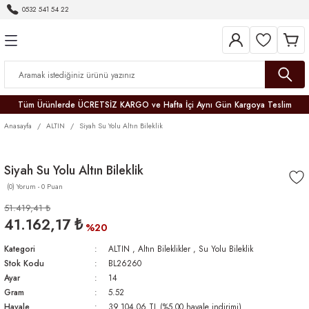
0532 541 54 22
Geri Dön
Geri Dön
Geri Dön
Geri Dön
Geri Dön
Geri Dön
Geri Dön
Tüm Ürünlerde ÜCRETSİZ KARGO ve Hafta İçi Aynı Gün Kargoya Teslim
Anasayfa
ALTIN
Siyah Su Yolu Altın Bileklik
Siyah Su Yolu Altın Bileklik
(0) Yorum - 0 Puan
r
51.419,41 ₺
41.162,17 ₺
er
%20
Kategori
ALTIN
,
Altın Bileklikler
,
Su Yolu Bileklik
Stok Kodu
BL26260
Ayar
14
Gram
5.52
Havale
39.104,06 TL (%5,00 havale indirimi)