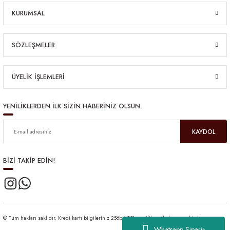
KURUMSAL
SÖZLEŞMELER
ÜYELİK İŞLEMLERİ
YENİLİKLERDEN İLK SİZİN HABERİNİZ OLSUN.
KAYDOL
BİZİ TAKİP EDİN!
© Tüm hakları saklıdır. Kredi kartı bilgileriniz 256bit SSL sertifikası ile korunmaktadır.
Whatsapp Sipariş