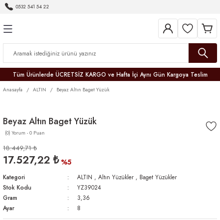
0532 541 54 22
Geri Dön
Geri Dön
Geri Dön
Geri Dön
Geri Dön
Geri Dön
Geri Dön
Tüm Ürünlerde ÜCRETSİZ KARGO ve Hafta İçi Aynı Gün Kargoya Teslim
Anasayfa
ALTIN
Beyaz Altın Baget Yüzük
Beyaz Altın Baget Yüzük
(0) Yorum - 0 Puan
r
18.449,71 ₺
17.527,22 ₺
er
%5
Kategori
ALTIN
,
Altın Yüzükler
,
Baget Yüzükler
Stok Kodu
YZ39024
Gram
3,36
Ayar
8