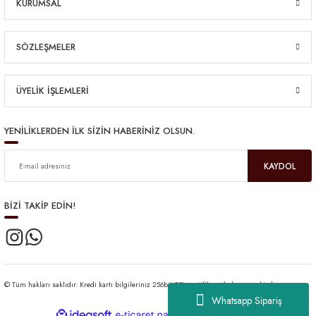
KURUMSAL
SÖZLEŞMELER
ÜYELİK İŞLEMLERİ
YENİLİKLERDEN İLK SİZİN HABERİNİZ OLSUN.
KAYDOL
BİZİ TAKİP EDİN!
© Tüm hakları saklıdır. Kredi kartı bilgileriniz 256bit SSL sertifikası ile korunmaktadır.
Whatsapp Sipariş
ideasoft
ile
e-