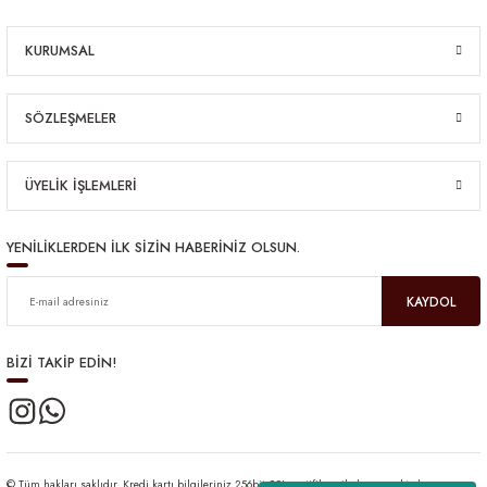
KURUMSAL
SÖZLEŞMELER
ÜYELİK İŞLEMLERİ
YENİLİKLERDEN İLK SİZİN HABERİNİZ OLSUN.
KAYDOL
BİZİ TAKİP EDİN!
© Tüm hakları saklıdır. Kredi kartı bilgileriniz 256bit SSL sertifikası ile korunmaktadır.