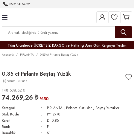
0532 541 54 22
Geri Dön
Geri Dön
Geri Dön
Geri Dön
Geri Dön
Geri Dön
Geri Dön
Tüm Ürünlerde ÜCRETSİZ KARGO ve Hafta İçi Aynı Gün Kargoya Teslim
Anasayfa
PIRLANTA
0,85 ct Pırlanta Beştaş Yüzük
0,85 ct Pırlanta Beştaş Yüzük
(0) Yorum - 0 Puan
r
148.538,52 ₺
74.269,26 ₺
er
%50
Kategori
PIRLANTA
,
Pırlanta Yüzükler
,
Beştaş Yüzükler
Stok Kodu
PY12770
Karat
D: 0,85
Renk
F
Berraklık
S1