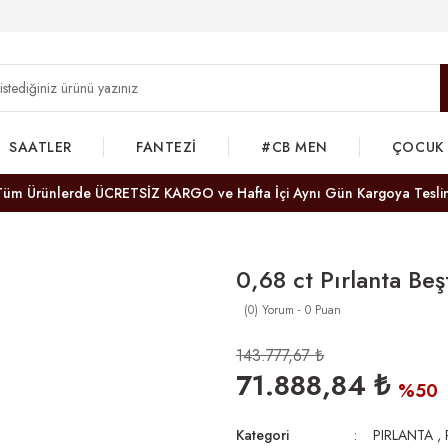
SAATLER
FANTEZİ
#CB MEN
ÇOCUK
Tüm Ürünlerde ÜCRETSİZ KARGO ve Hafta İçi Aynı Gün Kargoya Tesli
0,68 ct Pırlanta Be
(0) Yorum - 0 Puan
143.777,67 ₺
71.888,84 ₺
%50
Kategori
PIRLANTA
,