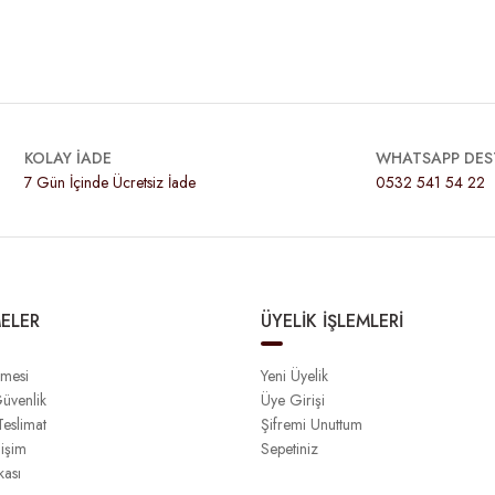
KOLAY İADE
WHATSAPP DES
7 Gün İçinde Ücretsiz İade
0532 541 54 22
ELER
ÜYELİK İŞLEMLERİ
şmesi
Yeni Üyelik
Güvenlik
Üye Girişi
eslimat
Şifremi Unuttum
işim
Sepetiniz
kası