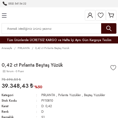
0532 541 54 22
Geri Dön
Geri Dön
Geri Dön
Geri Dön
Geri Dön
Geri Dön
Geri Dön
Tüm Ürünlerde ÜCRETSİZ KARGO ve Hafta İçi Aynı Gün Kargoya Teslim
Anasayfa
PIRLANTA
0,42 ct Pırlanta Beştaş Yüzük
0,42 ct Pırlanta Beştaş Yüzük
(0) Yorum - 0 Puan
r
78.696,85 ₺
39.348,43 ₺
er
%50
Kategori
PIRLANTA
,
Pırlanta Yüzükler
,
Beştaş Yüzükler
Stok Kodu
PY10810
Karat
D: 0,42
Renk
D
Berraklık
S1