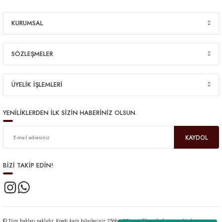
KURUMSAL
SÖZLEŞMELER
ÜYELİK İŞLEMLERİ
YENİLİKLERDEN İLK SİZİN HABERİNİZ OLSUN.
KAYDOL
BİZİ TAKİP EDİN!
© Tüm hakları saklıdır. Kredi kartı bilgileriniz 256bit SSL sertifikası ile korunmaktadır.