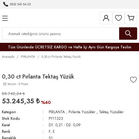
0532 541 54 22
Geri Dön
Geri Dön
Geri Dön
Geri Dön
Geri Dön
Geri Dön
Geri Dön
Tüm Ürünlerde ÜCRETSİZ KARGO ve Hafta İçi Aynı Gün Kargoya Teslim
Anasayfa
PIRLANTA
0,30 ct Pırlanta Tektaş Yüzük
0,30 ct Pırlanta Tektaş Yüzük
(0) Yorum - 0 Puan
r
88.742,24 ₺
53.245,35 ₺
er
%40
Kategori
PIRLANTA
,
Pırlanta Yüzükler
,
Tektaş Yüzükler
Stok Kodu
PY11323
Karat
D1: 0,21 - D2: 0,09
Renk
F, E
Berraklık
S1