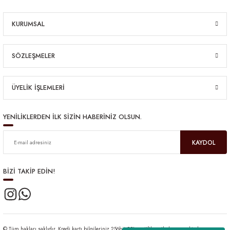
KURUMSAL
SÖZLEŞMELER
ÜYELİK İŞLEMLERİ
YENİLİKLERDEN İLK SİZİN HABERİNİZ OLSUN.
KAYDOL
BİZİ TAKİP EDİN!
© Tüm hakları saklıdır. Kredi kartı bilgileriniz 256bit SSL sertifikası ile korunmaktadır.