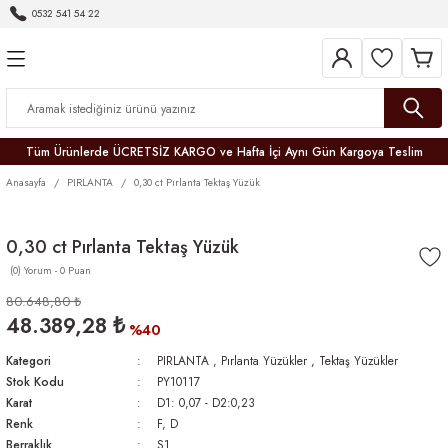
0532 541 54 22
Geri Dön
Geri Dön
Geri Dön
Geri Dön
Geri Dön
Geri Dön
Geri Dön
Tüm Ürünlerde ÜCRETSİZ KARGO ve Hafta İçi Aynı Gün Kargoya Teslim
Anasayfa
PIRLANTA
0,30 ct Pırlanta Tektaş Yüzük
0,30 ct Pırlanta Tektaş Yüzük
(0) Yorum - 0 Puan
r
80.648,80 ₺
48.389,28 ₺
er
%40
Kategori
PIRLANTA
,
Pırlanta Yüzükler
,
Tektaş Yüzükler
Stok Kodu
PY10117
Karat
D1: 0,07 - D2:0,23
Renk
F, D
Berraklık
S1