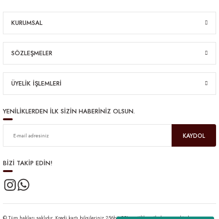
KURUMSAL
SÖZLEŞMELER
ÜYELİK İŞLEMLERİ
YENİLİKLERDEN İLK SİZİN HABERİNİZ OLSUN.
KAYDOL
BİZİ TAKİP EDİN!
© Tüm hakları saklıdır. Kredi kartı bilgileriniz 256bit SSL sertifikası ile korunmaktadır.