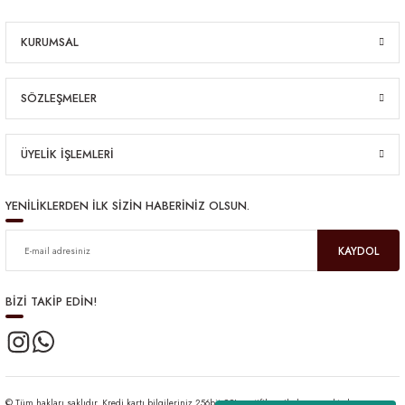
KURUMSAL
SÖZLEŞMELER
ÜYELİK İŞLEMLERİ
YENİLİKLERDEN İLK SİZİN HABERİNİZ OLSUN.
KAYDOL
BİZİ TAKİP EDİN!
© Tüm hakları saklıdır. Kredi kartı bilgileriniz 256bit SSL sertifikası ile korunmaktadır.