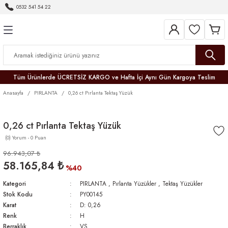
0532 541 54 22
Geri Dön
Geri Dön
Geri Dön
Geri Dön
Geri Dön
Geri Dön
Geri Dön
Tüm Ürünlerde ÜCRETSİZ KARGO ve Hafta İçi Aynı Gün Kargoya Teslim
Anasayfa
PIRLANTA
0,26 ct Pırlanta Tektaş Yüzük
0,26 ct Pırlanta Tektaş Yüzük
(0) Yorum - 0 Puan
r
96.943,07 ₺
58.165,84 ₺
er
%40
Kategori
PIRLANTA
,
Pırlanta Yüzükler
,
Tektaş Yüzükler
Stok Kodu
PY00145
Karat
D: 0,26
Renk
H
Berraklık
VS