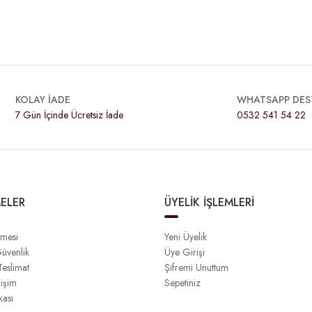
KOLAY İADE
WHATSAPP DES
7 Gün İçinde Ücretsiz İade
0532 541 54 22
ELER
ÜYELİK İŞLEMLERİ
şmesi
Yeni Üyelik
Güvenlik
Üye Girişi
eslimat
Şifremi Unuttum
işim
Sepetiniz
kası