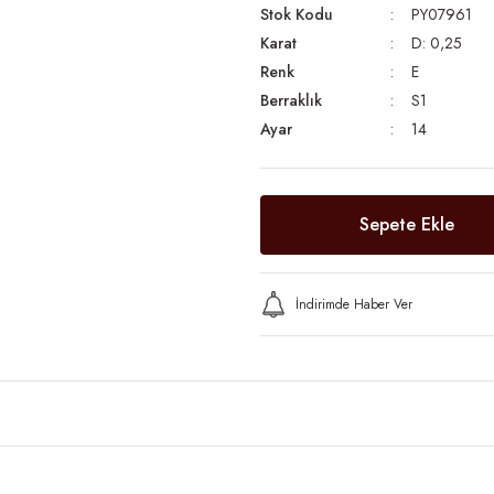
Stok Kodu
PY07961
Karat
D: 0,25
Renk
E
Berraklık
S1
Ayar
14
Sepete Ekle
İndirimde Haber Ver