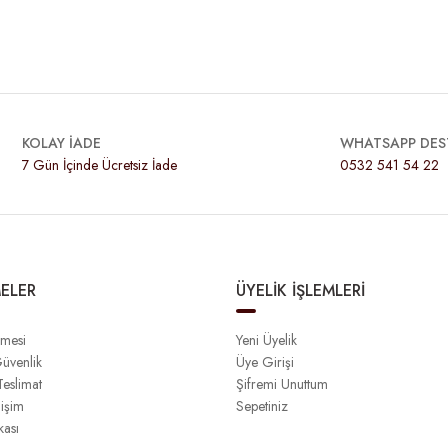
KOLAY İADE
WHATSAPP DES
7 Gün İçinde Ücretsiz İade
0532 541 54 22
ELER
ÜYELİK İŞLEMLERİ
şmesi
Yeni Üyelik
Güvenlik
Üye Girişi
eslimat
Şifremi Unuttum
işim
Sepetiniz
kası