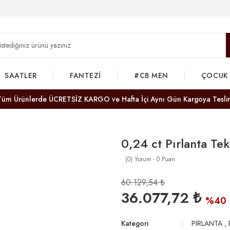
SAATLER
FANTEZİ
#CB MEN
ÇOCUK
Tüm Ürünlerde ÜCRETSİZ KARGO ve Hafta İçi Aynı Gün Kargoya Tesli
0,24 ct Pırlanta Te
(0) Yorum - 0 Puan
60.129,54 ₺
36.077,72 ₺
%40
Kategori
PIRLANTA
,