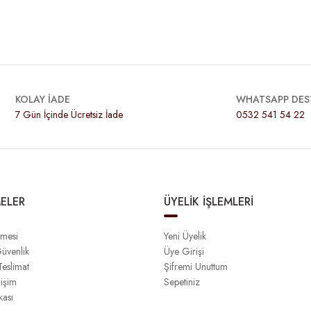
KOLAY İADE
WHATSAPP DES
7 Gün İçinde Ücretsiz İade
0532 541 54 22
ELER
ÜYELİK İŞLEMLERİ
şmesi
Yeni Üyelik
Güvenlik
Üye Girişi
eslimat
Şifremi Unuttum
işim
Sepetiniz
kası