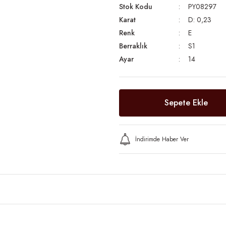
Stok Kodu
PY08297
Karat
D: 0,23
Renk
E
Berraklık
S1
Ayar
14
Sepete Ekle
İndirimde Haber Ver